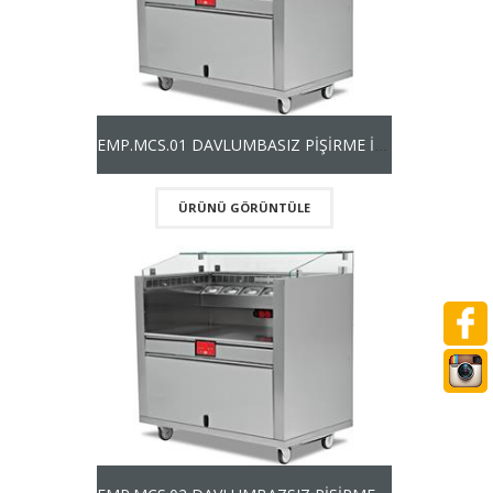
EMP.MCS.01 DAVLUMBASIZ PİŞİRME İSTASYONU
ÜRÜNÜ GÖRÜNTÜLE