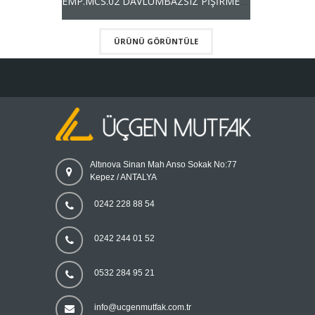
EMP.MCS.02 DAVLUMBAZSIZ PİŞİRME İSTASYONU
ÜRÜNÜ GÖRÜNTÜLE
Altınova Sinan Mah Anso Sokak No:77
Kepez / ANTALYA
0242 228 88 54
0242 244 01 52
0532 284 95 21
info@ucgenmutfak.com.tr