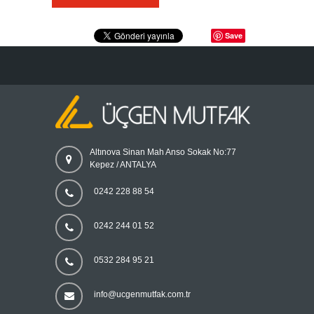
Save
Altınova Sinan Mah Anso Sokak No:77
Kepez / ANTALYA
0242 228 88 54
0242 244 01 52
0532 284 95 21
info@ucgenmutfak.com.tr