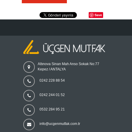
Save
Altınova Sinan Mah Anso Sokak No:77
Kepez / ANTALYA
0242 228 88 54
0242 244 01 52
0532 284 95 21
info@ucgenmutfak.com.tr