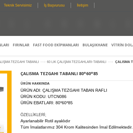
Teknik Servisimiz
İş Başvurusu
İletişim
Ö
Ü
Ü
N
Z
R
E
E
L
L
K
I
Ş
I
S
P
E
R
L
D
O
L
B
E
F
E
I
T
E
R
Ş
A
S
T
I
N
Y
Y
I
R
L
O
C
M
I
I
N
E
E
G
K
L
A
A
S
R
L
E
H
A
I
Ç
T
I
N
Z
E
E
T
M
N
I
E
E
K
T
L
E
R
I
NLARI
FIRINLAR
FAST FOOD EKİPMANLARI
BULAŞIKHANE
VİTRİN DOL
—›
—›
LIŞMA TEZGAHI TABANLI
60 LIK ÇALIŞMA TEZGAHLARI-TABANLI
ÇALISMA T
ÇALISMA TEZGAHI TABANLI 80*60*85
ÜRÜN HAKKINDA
ÜRÜN ADI: ÇALIŞMA TEZGAHI TABAN RAFLI
ÜRÜN KODU: UTCN086
ÜRÜN EBATLARI: 80*60*85
ÖZELLİKLERİ;
Ayarlanabilir Rotil ayaklıdır
Tüm İmalatlarımız 304 Krom Kalitesinden İmal Edilmektedir.