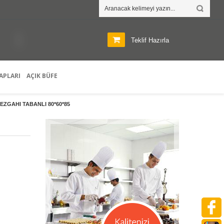
R
Teklif Hazırla
APLARI
AÇIK BÜFE
EZGAHI TABANLI 80*60*85