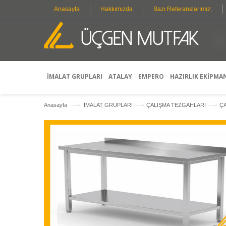
Anasayfa
Hakkımızda
Bazı Referanslarımız;
İMALAT GRUPLARI
ATALAY
EMPERO
HAZIRLIK EKİPMA
—›
—›
—›
Anasayfa
İMALAT GRUPLARI
ÇALIŞMA TEZGAHLARI
ÇA