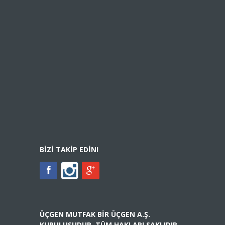
BIZI TAKIP EDIN!
ÜÇGEN MUTFAK BIR ÜÇGEN A.Ş.
KURULUŞUDUR. TÜM HAKLARI SAKLIDIR.