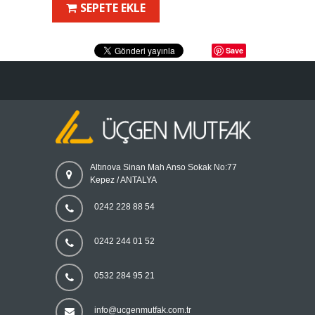
SEPETE EKLE
Save
Altınova Sinan Mah Anso Sokak No:77
Kepez / ANTALYA
0242 228 88 54
0242 244 01 52
0532 284 95 21
info@ucgenmutfak.com.tr