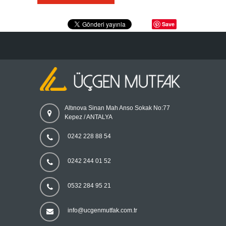
Save
Altınova Sinan Mah Anso Sokak No:77
Kepez / ANTALYA
0242 228 88 54
0242 244 01 52
0532 284 95 21
info@ucgenmutfak.com.tr