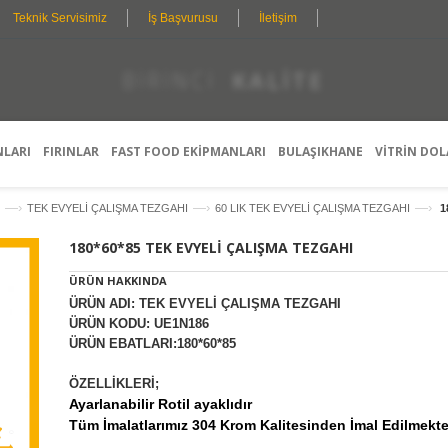
Teknik Servisimiz
İş Başvurusu
İletişim
K
I
Ş
I
S
P
E
R
L
D
O
L
E
F
E
T
E
Ş
A
S
T
Y
Y
I
R
L
O
M
I
N
E
E
G
L
A
S
R
E
H
A
Ç
I
N
Z
E
T
M
N
I
E
E
K
T
L
E
R
I
NLARI
FIRINLAR
FAST FOOD EKİPMANLARI
BULAŞIKHANE
VİTRİN DOL
—›
—›
—›
TEK EVYELİ ÇALIŞMA TEZGAHI
60 LIK TEK EVYELİ ÇALIŞMA TEZGAHI
1
180*60*85 TEK EVYELİ ÇALIŞMA TEZGAHI
ÜRÜN HAKKINDA
ÜRÜN ADI: TEK EVYELİ ÇALIŞMA TEZGAHI
ÜRÜN KODU: UE1N186
ÜRÜN EBATLARI:180*60*85
ÖZELLİKLERİ;
Ayarlanabilir Rotil ayaklıdır
Tüm İmalatlarımız 304 Krom Kalitesinden İmal Edilmekte