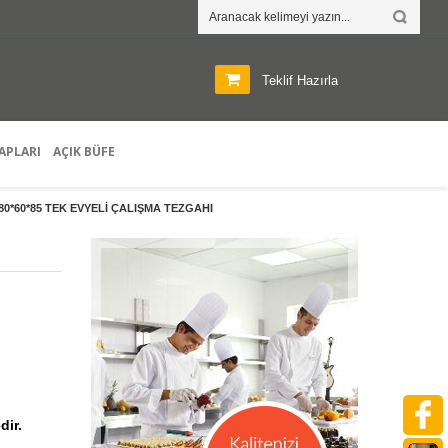
Teklif Hazırla
APLARI
AÇIK BÜFE
80*60*85 TEK EVYELİ ÇALIŞMA TEZGAHI
dir.