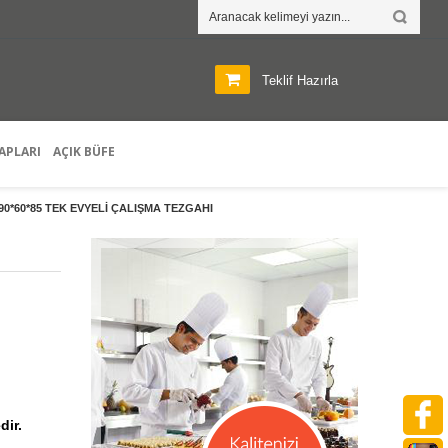
Teklif Hazırla
APLARI
AÇIK BÜFE
90*60*85 TEK EVYELİ ÇALIŞMA TEZGAHI
dir.