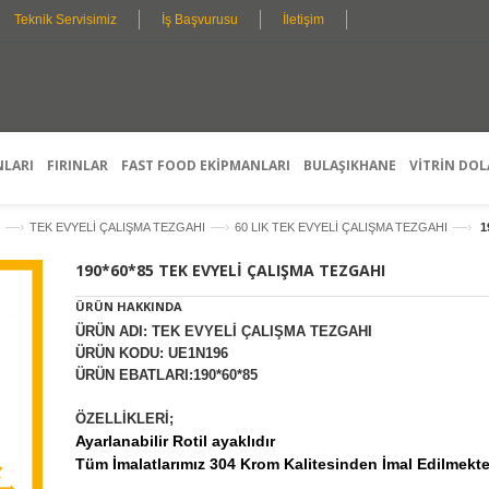
Teknik Servisimiz
İş Başvurusu
İletişim
K
I
Ş
I
S
P
E
R
L
D
O
L
E
F
E
T
E
Ş
A
S
T
Y
Y
I
R
L
O
M
I
N
E
E
G
L
A
S
R
E
H
A
Ç
I
N
Z
E
T
M
N
I
E
E
K
T
L
E
R
I
NLARI
FIRINLAR
FAST FOOD EKİPMANLARI
BULAŞIKHANE
VİTRİN DOL
—›
—›
—›
TEK EVYELİ ÇALIŞMA TEZGAHI
60 LIK TEK EVYELİ ÇALIŞMA TEZGAHI
1
190*60*85 TEK EVYELİ ÇALIŞMA TEZGAHI
ÜRÜN HAKKINDA
ÜRÜN ADI: TEK EVYELİ ÇALIŞMA TEZGAHI
ÜRÜN KODU: UE1N196
ÜRÜN EBATLARI:190*60*85
ÖZELLİKLERİ;
Ayarlanabilir Rotil ayaklıdır
Tüm İmalatlarımız 304 Krom Kalitesinden İmal Edilmekte