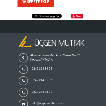
SEPETE EKLE
Save
Altınova Sinan Mah Anso Sokak No:77
Kepez / ANTALYA
0242 228 88 54
0242 244 01 52
0532 284 95 21
info@ucgenmutfak.com.tr