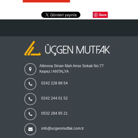
Save
Altınova Sinan Mah Anso Sokak No:77
Kepez / ANTALYA
0242 228 88 54
0242 244 01 52
0532 284 95 21
info@ucgenmutfak.com.tr