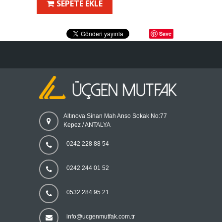
SEPETE EKLE
Save
Altınova Sinan Mah Anso Sokak No:77
Kepez / ANTALYA
0242 228 88 54
0242 244 01 52
0532 284 95 21
info@ucgenmutfak.com.tr