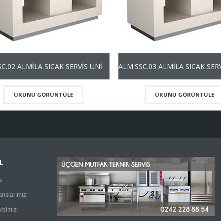
ALM.SSC.02 ALMİLA SICAK SERVİS ÜNİTESİ
ÜRÜNÜ GÖRÜNTÜLE
ÜRÜNÜ GÖRÜNTÜLE
L
a
anslarımız;
visimiz