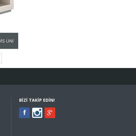
ALM.SSC.03 ALMİLA SICAK SERVİS ÜNİTESİ
BIZI TAKIP EDIN!