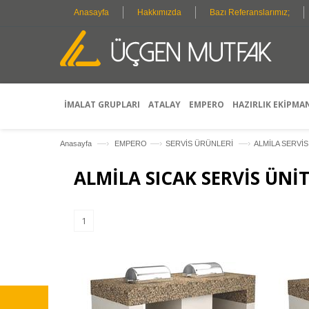
Anasayfa
Hakkımızda
Bazı Referanslarımız;
İMALAT GRUPLARI
ATALAY
EMPERO
HAZIRLIK EKİPMA
—›
—›
—›
Anasayfa
EMPERO
SERVİS ÜRÜNLERİ
ALMİLA SERVİS
ALMİLA SICAK SERVİS ÜNİT
1