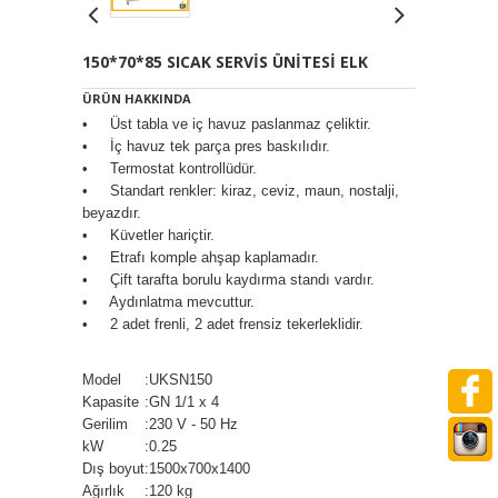
150*70*85 SICAK SERVİS ÜNİTESİ ELK
ÜRÜN HAKKINDA
• Üst tabla ve iç havuz paslanmaz çeliktir.
• İç havuz tek parça pres baskılıdır.
• Termostat kontrollüdür.
• Standart renkler: kiraz, ceviz, maun, nostalji,
beyazdır.
• Küvetler hariçtir.
• Etrafı komple ahşap kaplamadır.
• Çift tarafta borulu kaydırma standı vardır.
• Aydınlatma mevcuttur.
• 2 adet frenli, 2 adet frensiz tekerleklidir.
Model
:
UKSN150
Kapasite
:
GN 1/1 x 4
Gerilim
:
230 V - 50 Hz
kW
:
0.25
Dış boyut
:
1500x700x1400
Ağırlık
:
120 kg