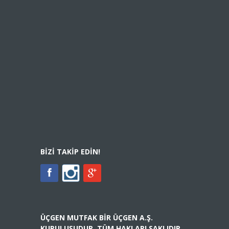
BIZI TAKIP EDIN!
ÜÇGEN MUTFAK BIR ÜÇGEN A.Ş.
KURULUŞUDUR. TÜM HAKLARI SAKLIDIR.