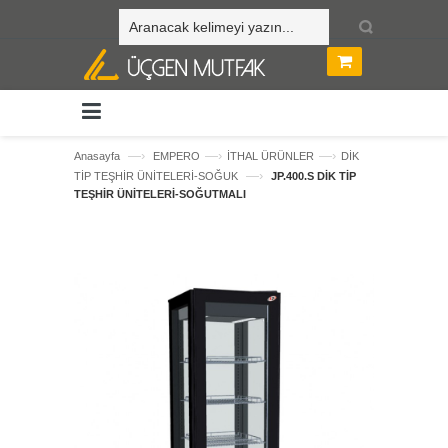
—›
—›
—›
Anasayfa
EMPERO
İTHAL ÜRÜNLER
DİK
—›
TİP TEŞHİR ÜNİTELERİ-SOĞUK
JP.400.S DİK TİP
TEŞHİR ÜNİTELERİ-SOĞUTMALI