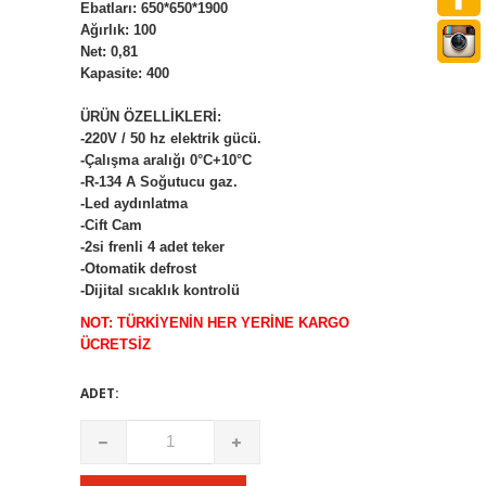
Ebatları: 650*650*1900
Ağırlık: 100
Net: 0,81
Kapasite: 400
ÜRÜN ÖZELLİKLERİ:
-220V / 50 hz elektrik gücü.
-Çalışma aralığı 0°C+10°C
-R-134 A Soğutucu gaz.
-Led aydınlatma
-Cift Cam
-2si frenli 4 adet teker
-Otomatik defrost
-Dijital sıcaklık kontrolü
NOT: TÜRKİYENİN HER YERİNE KARGO
ÜCRETSİZ
ADET: