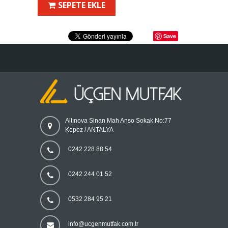
SEPETE EKLE
Save
Altınova Sinan Mah Anso Sokak No:77
Kepez / ANTALYA
0242 228 88 54
0242 244 01 52
0532 284 95 21
info@ucgenmutfak.com.tr