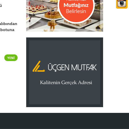
ü
alıbından
obotuna
YENI