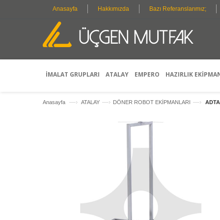
Anasayfa
Hakkımızda
Bazı Referanslarımız;
İMALAT GRUPLARI
ATALAY
EMPERO
HAZIRLIK EKİPMA
—›
—›
—›
Anasayfa
ATALAY
DÖNER ROBOT EKİPMANLARI
ADTA-