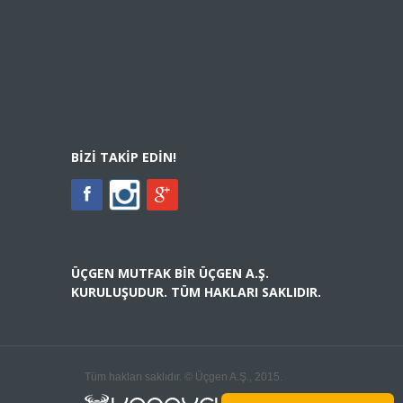
BIZI TAKIP EDIN!
ÜÇGEN MUTFAK BIR ÜÇGEN A.Ş.
KURULUŞUDUR. TÜM HAKLARI SAKLIDIR.
Tüm hakları saklıdır. © Üçgen A.Ş., 2015.