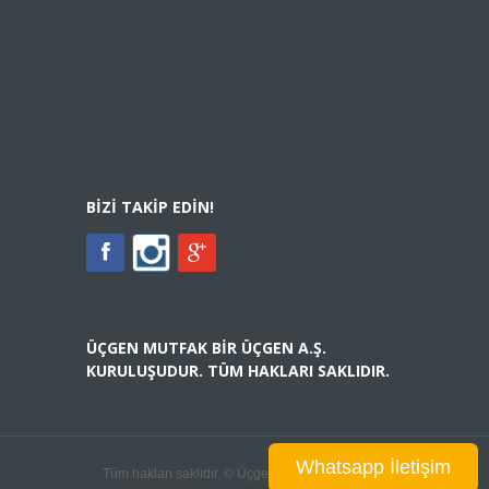
BIZI TAKIP EDIN!
ÜÇGEN MUTFAK BIR ÜÇGEN A.Ş.
KURULUŞUDUR. TÜM HAKLARI SAKLIDIR.
Whatsapp İletişim
Tüm hakları saklıdır. © Üçgen A.Ş., 2015.