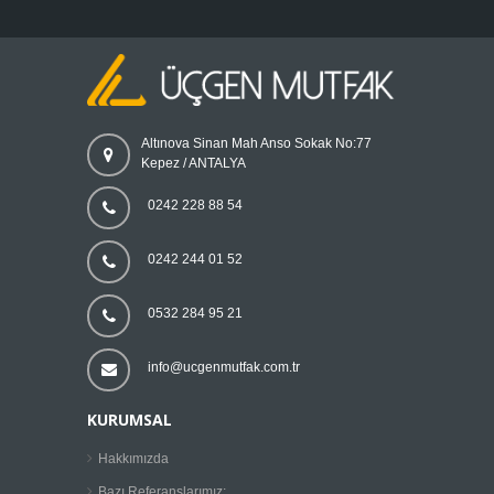
Altınova Sinan Mah Anso Sokak No:77
Kepez / ANTALYA
0242 228 88 54
0242 244 01 52
0532 284 95 21
info@ucgenmutfak.com.tr
KURUMSAL
Hakkımızda
Bazı Referanslarımız;