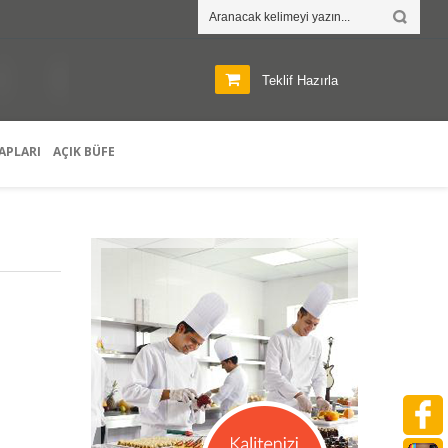
T
E
I
Teklif Hazırla
APLARI
AÇIK BÜFE