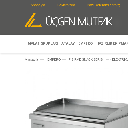
Anasayfa
Hakkımızda
Bazı Referanslarımız;
B
I
İMALAT GRUPLARI
ATALAY
EMPERO
HAZIRLIK EKİPMA
—›
—›
—›
Anasayfa
EMPERO
PİŞİRME SNACK SERİSİ
ELEKTRİK