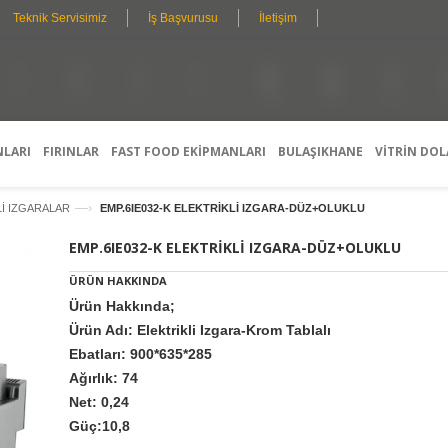
Teknik Servisimiz
İş Başvurusu
İletişim
N
K
A
R
C
L
I
I
K
I
Ş
I
S
P
E
R
L
D
O
L
E
F
E
T
E
Ş
A
S
T
Y
Y
I
R
L
O
M
I
N
E
E
G
L
A
S
R
E
H
A
Ç
I
N
Z
E
T
M
N
I
E
E
K
T
L
E
R
I
NLARI
FIRINLAR
FAST FOOD EKİPMANLARI
BULAŞIKHANE
VİTRİN DOL
—›
Lİ IZGARALAR
EMP.6IE032-K ELEKTRİKLİ IZGARA-DÜZ+OLUKLU
EMP.6IE032-K ELEKTRİKLİ IZGARA-DÜZ+OLUKLU
ÜRÜN HAKKINDA
Ürün Hakkında;
Ürün Adı: Elektrikli Izgara-Krom Tablalı
Ebatları: 900*635*285
Ağırlık: 74
Net: 0,24
Güç:10,8