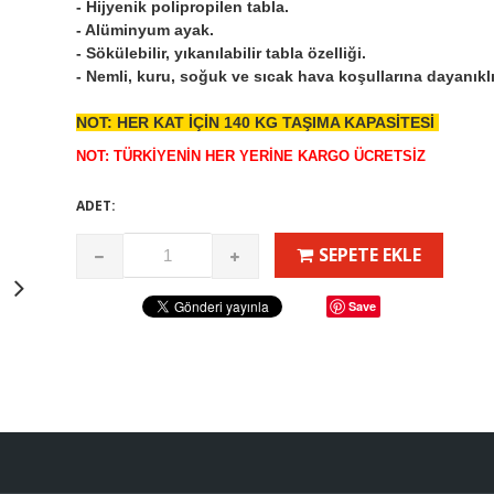
- Hijyenik polipropilen tabla.
- Alüminyum ayak.
- Sökülebilir, yıkanılabilir tabla özelliği.
- Nemli, kuru, soğuk ve sıcak hava koşullarına dayanıklı
NOT: HER KAT İÇİN 140 KG TAŞIMA KAPASİTESİ
NOT: TÜRKİYENİN HER YERİNE KARGO ÜCRETSİZ
ADET:
SEPETE EKLE
Save