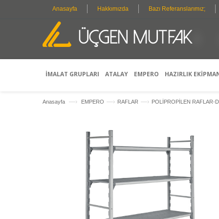
Anasayfa
Hakkımızda
Bazı Referanslarımız;
İMALAT GRUPLARI
ATALAY
EMPERO
HAZIRLIK EKİPMA
—›
—›
—›
Anasayfa
EMPERO
RAFLAR
POLİPROPİLEN RAFLAR-DE