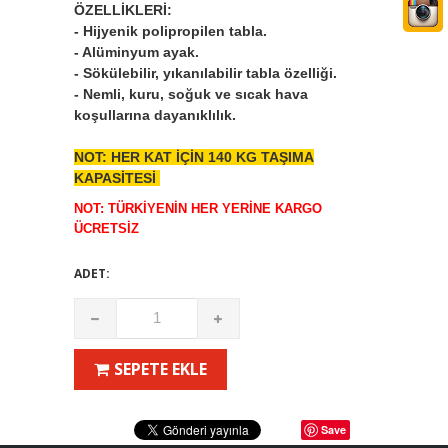
ÖZELLİKLERİ:
- Hijyenik polipropilen tabla.
- Alüminyum ayak.
- Sökülebilir, yıkanılabilir tabla özelliği.
- Nemli, kuru, soğuk ve sıcak hava
koşullarına dayanıklılık.
NOT: HER KAT İÇİN 140 KG TAŞIMA
KAPASİTESİ
NOT: TÜRKİYENİN HER YERİNE KARGO
ÜCRETSİZ
ADET:
SEPETE EKLE
Save