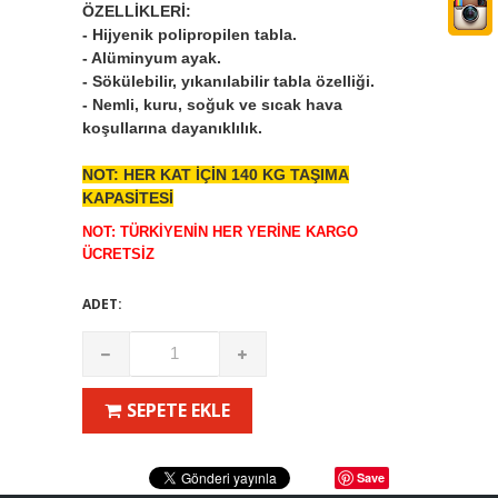
ÖZELLİKLERİ:
- Hijyenik polipropilen tabla.
- Alüminyum ayak.
- Sökülebilir, yıkanılabilir tabla özelliği.
- Nemli, kuru, soğuk ve sıcak hava
koşullarına dayanıklılık.
NOT: HER KAT İÇİN 140 KG TAŞIMA
KAPASİTESİ
NOT: TÜRKİYENİN HER YERİNE KARGO
ÜCRETSİZ
ADET:
SEPETE EKLE
Save