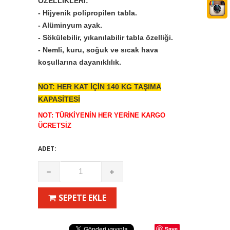
ÖZELLİKLERİ:
- Hijyenik polipropilen tabla.
- Alüminyum ayak.
- Sökülebilir, yıkanılabilir tabla özelliği.
- Nemli, kuru, soğuk ve sıcak hava
koşullarına dayanıklılık.
NOT: HER KAT İÇİN 140 KG TAŞIMA
KAPASİTESİ
NOT: TÜRKİYENİN HER YERİNE KARGO
ÜCRETSİZ
ADET:
SEPETE EKLE
Save