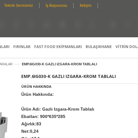
Teknik Servisimiz
İş Başvurusu
İletişim
O
N
H
E
S
Y
E
F
L
I
K
I
Ş
I
S
E
L
D
L
E
E
T
Ş
A
T
Y
I
R
L
M
I
E
G
A
S
R
E
A
Ç
N
E
T
N
I
E
K
L
E
R
I
NLARI
FIRINLAR
FAST FOOD EKİPMANLARI
BULAŞIKHANE
VİTRİN DOL
—›
GARALAR
EMP.6IG030-K GAZLI IZGARA-KROM TABLALI
EMP.6IG030-K GAZLI IZGARA-KROM TABLALI
ÜRÜN HAKKINDA
Ürün Hakkında:
Ürün Adı: Gazlı Izgara-Krom Tablalı
Ebatları: 900*635*285
Ağırlık:83
Net:0,24