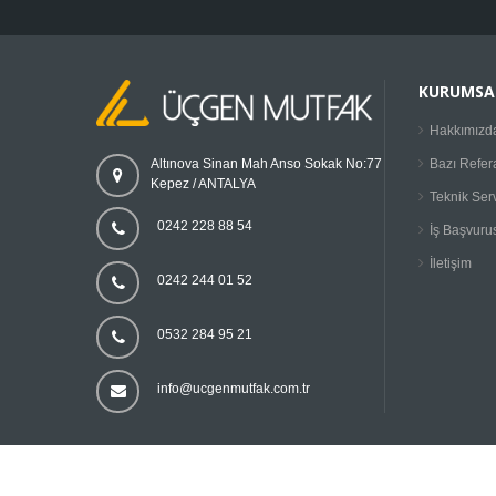
KURUMSA
Hakkımızd
Bazı Refer
Altınova Sinan Mah Anso Sokak No:77
Kepez / ANTALYA
Teknik Ser
0242 228 88 54
İş Başvuru
İletişim
0242 244 01 52
0532 284 95 21
info@ucgenmutfak.com.tr
Tüm hakları saklıdır. © Üçgen A.Ş., 2015.