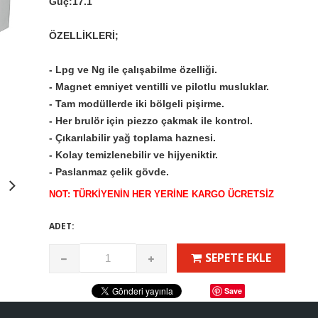
Güç:17.1
ÖZELLİKLERİ;
- Lpg ve Ng ile çalışabilme özelliği.
- Magnet emniyet ventilli ve pilotlu musluklar.
- Tam modüllerde iki bölgeli pişirme.
- Her brulör için piezzo çakmak ile kontrol.
- Çıkarılabilir yağ toplama haznesi.
- Kolay temizlenebilir ve hijyeniktir.
- Paslanmaz çelik gövde.
NOT: TÜRKİYENİN HER YERİNE KARGO ÜCRETSİZ
ADET:
SEPETE EKLE
Save