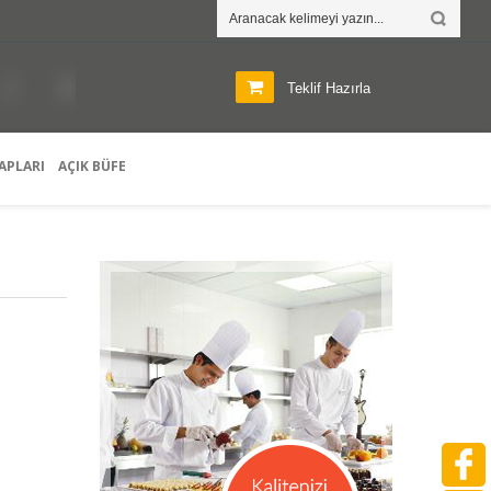
M
Z
E
T
Teklif Hazırla
APLARI
AÇIK BÜFE