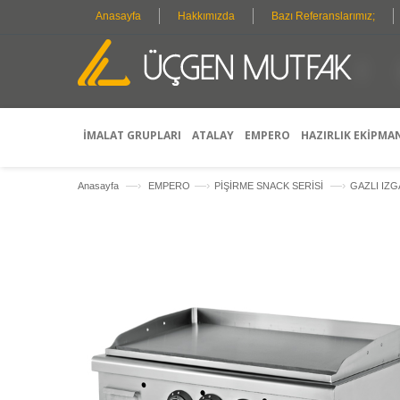
Anasayfa
Hakkımızda
Bazı Referanslarımız;
O
P
R
İMALAT GRUPLARI
ATALAY
EMPERO
HAZIRLIK EKİPMA
—›
—›
—›
Anasayfa
EMPERO
PİŞİRME SNACK SERİSİ
GAZLI IZ