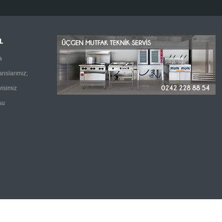
L
a
anslarımız;
visimiz
su