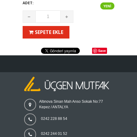
ADET:
YENI
SEPETE EKLE
Save
Altınova Sinan Mah Anso Sokak No:77
Kepez / ANTALYA
0242 228 88 54
0242 244 01 52