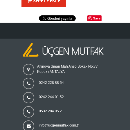
SEPETE EKLE
Save
Altınova Sinan Mah Anso Sokak No:77
Kepez / ANTALYA
0242 228 88 54
0242 244 01 52
0532 284 95 21
info@ucgenmutfak.com.tr