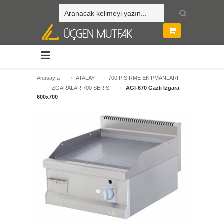
—›
—›
Anasayfa
ATALAY
700 PİŞİRME EKİPMANLARI
—›
—›
IZGARALAR 700 SERİSİ
AGI-670 Gazlı Izgara
600x700