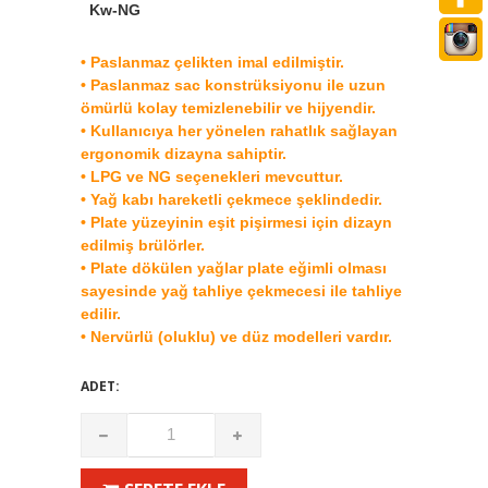
Kw-NG
:
9
• Paslanmaz çelikten imal edilmiştir.
• Paslanmaz sac konstrüksiyonu ile uzun
ömürlü kolay temizlenebilir ve hijyendir.
• Kullanıcıya her yönelen rahatlık sağlayan
ergonomik dizayna sahiptir.
• LPG ve NG seçenekleri mevcuttur.
• Yağ kabı hareketli çekmece şeklindedir.
• Plate yüzeyinin eşit pişirmesi için dizayn
edilmiş brülörler.
• Plate dökülen yağlar plate eğimli olması
sayesinde yağ tahliye çekmecesi ile tahliye
edilir.
• Nervürlü (oluklu) ve düz modelleri vardır.
ADET: