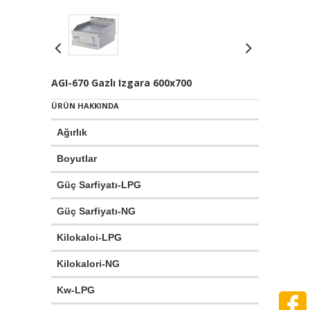
AGI-670 Gazlı Izgara 600x700
ÜRÜN HAKKINDA
Ağırlık
:
52 
Boyutlar
:
600
Güç Sarfiyatı-LPG
:
0.7
Güç Sarfiyatı-NG
:
0.9
Kilokaloi-LPG
:
77
Kilokalori-NG
:
77
Kw-LPG
:
9