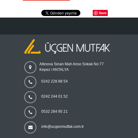
Save
Altınova Sinan Mah Anso Sokak No:77
Kepez / ANTALYA
0242 228 88 54
0242 244 01 52
0532 284 95 21
info@ucgenmutfak.com.tr