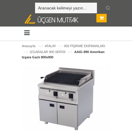
—›
—›
Anasayfa
ATALAY
900 PİŞİRME EKİPMANLARI
—›
—›
IZGARALAR 900 SERİSİ
AAIG-890 Amerikan
Izgara Gazlı 800x900