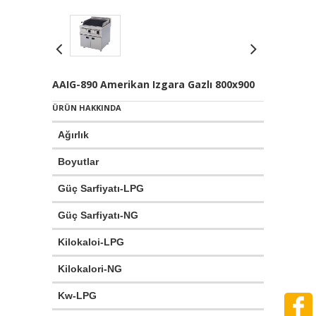
AAIG-890 Amerikan Izgara Gazlı 800x900
ÜRÜN HAKKINDA
Ağırlık
:
146
Boyutlar
:
800
Güç Sarfiyatı-LPG
:
1.6
Güç Sarfiyatı-NG
:
2.5
Kilokaloi-LPG
:
18
Kilokalori-NG
:
18
Kw-LPG
:
21