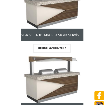
MGR.SSC-N.01 MAGREX SICAK SERVİS ÜNİTESİ NEFESLİKLİ
ÜRÜNÜ GÖRÜNTÜLE