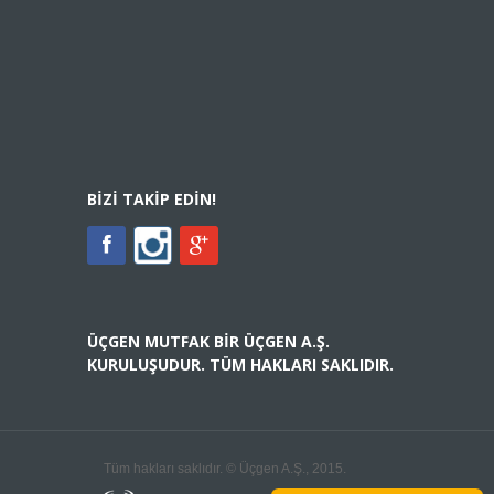
BIZI TAKIP EDIN!
ÜÇGEN MUTFAK BIR ÜÇGEN A.Ş.
KURULUŞUDUR. TÜM HAKLARI SAKLIDIR.
Tüm hakları saklıdır. © Üçgen A.Ş., 2015.