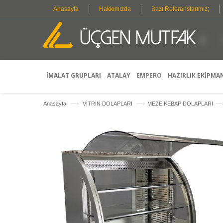
Anasayfa
Hakkımızda
Bazı Referanslarımız;
İMALAT GRUPLARI
ATALAY
EMPERO
HAZIRLIK EKİPMA
—›
—›
—
Anasayfa
VİTRİN DOLAPLARI
MEZE KEBAP DOLAPLARI