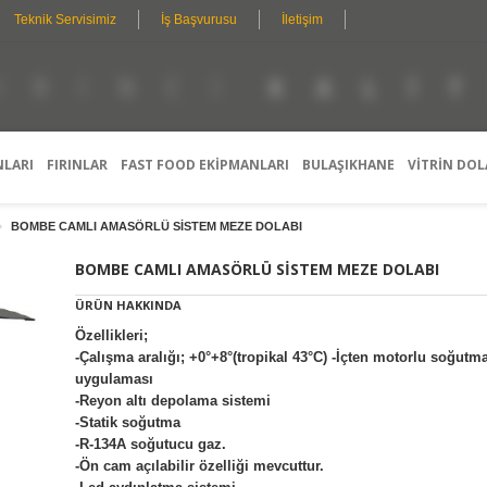
Teknik Servisimiz
İş Başvurusu
İletişim
N
K
A
T
B
R
C
L
E
I
I
I
I
K
I
Ş
I
S
P
E
R
L
D
O
L
E
F
E
T
E
Ş
A
S
T
Y
Y
I
R
L
O
M
I
N
E
E
G
L
A
S
R
E
H
A
Ç
I
N
Z
E
T
M
N
I
E
E
K
T
L
E
R
I
NLARI
FIRINLAR
FAST FOOD EKİPMANLARI
BULAŞIKHANE
VİTRİN DOL
›
BOMBE CAMLI AMASÖRLÜ SİSTEM MEZE DOLABI
BOMBE CAMLI AMASÖRLÜ SİSTEM MEZE DOLABI
ÜRÜN HAKKINDA
Özellikleri;
-Çalışma aralığı; +0°+8°(tropikal 43°C) -İçten motorlu soğutm
uygulaması
-Reyon altı depolama sistemi
-Statik soğutma
-R-134A soğutucu gaz.
-Ön cam açılabilir özelliği mevcuttur.