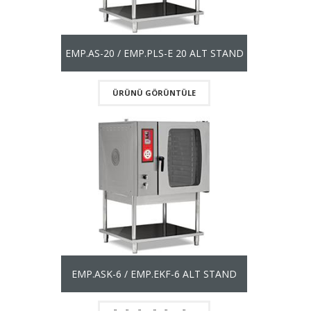
EMP.AS-20 / EMP.PLS-E 20 ALT STAND
ÜRÜNÜ GÖRÜNTÜLE
EMP.ASK-6 / EMP.EKF-6 ALT STAND