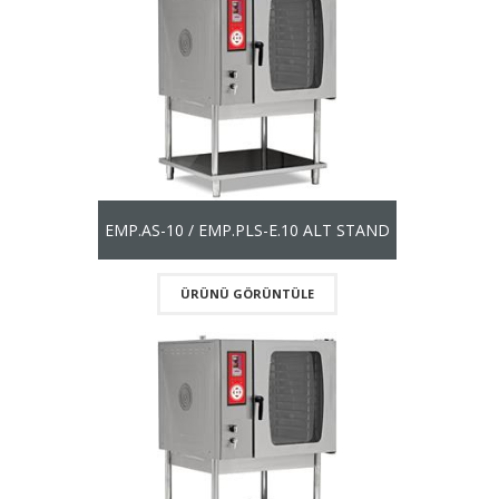
EMP.AS-10 / EMP.PLS-E.10 ALT STAND
ÜRÜNÜ GÖRÜNTÜLE