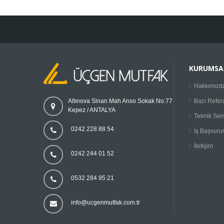
KURUMSA
Hakkımızd
Bazı Refer
Altınova Sinan Mah Anso Sokak No:77
Kepez / ANTALYA
Teknik Ser
0242 228 88 54
İş Başvuru
İletişim
0242 244 01 52
0532 284 95 21
info@ucgenmutfak.com.tr