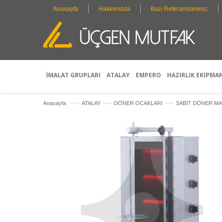
Anasayfa
Hakkımızda
Bazı Referanslarımız;
O
R
E
S
F
İMALAT GRUPLARI
ATALAY
EMPERO
HAZIRLIK EKİPMA
—›
—›
—›
Anasayfa
ATALAY
DÖNER OCAKLARI
SABİT DÖNER MA