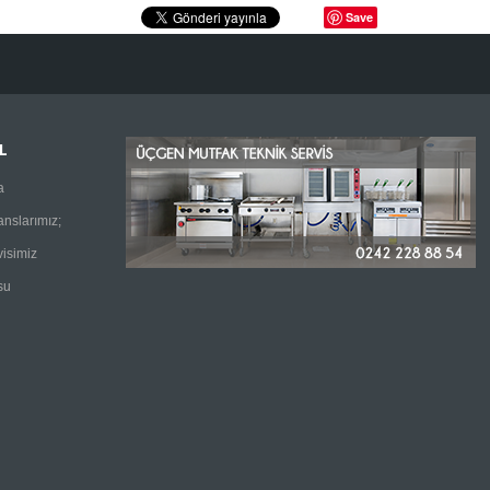
Save
L
a
anslarımız;
visimiz
su