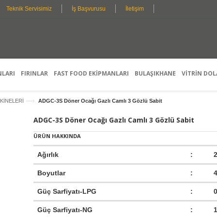
Teknik Servisimiz
İş Başvurusu
İletişim
O
N
Y
E
L
K
I
Ş
I
S
E
L
D
L
E
E
T
Ş
A
T
Y
I
R
L
M
I
E
G
A
S
R
E
A
Ç
N
E
T
N
I
E
K
L
E
R
I
NLARI
FIRINLAR
FAST FOOD EKİPMANLARI
BULAŞIKHANE
VİTRİN DOL
—›
KİNELERİ
ADGC-3S Döner Ocağı Gazlı Camlı 3 Gözlü Sabit
ADGC-3S Döner Ocağı Gazlı Camlı 3 Gözlü Sabit
ÜRÜN HAKKINDA
Ağırlık
:
Boyutlar
:
Güç Sarfiyatı-LPG
:
Güç Sarfiyatı-NG
: