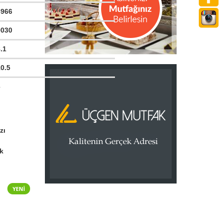
6966
9030
8.1
10.5
3
zı
ak
YENI