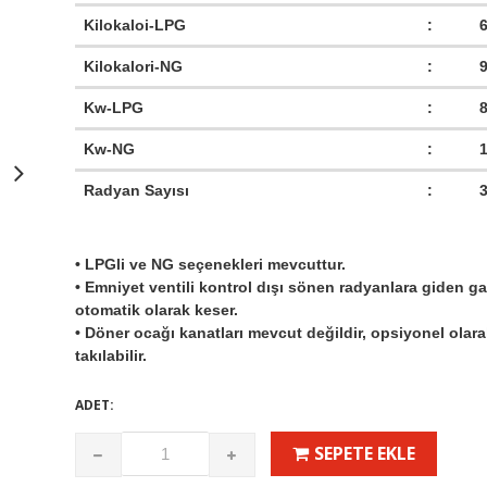
Kilokaloi-LPG
:
Kilokalori-NG
:
Kw-LPG
:
Kw-NG
:
Radyan Sayısı
:
• LPGli ve NG seçenekleri mevcuttur.
• Emniyet ventili kontrol dışı sönen radyanlara giden ga
otomatik olarak keser.
• Döner ocağı kanatları mevcut değildir, opsiyonel olar
takılabilir.
ADET:
SEPETE EKLE