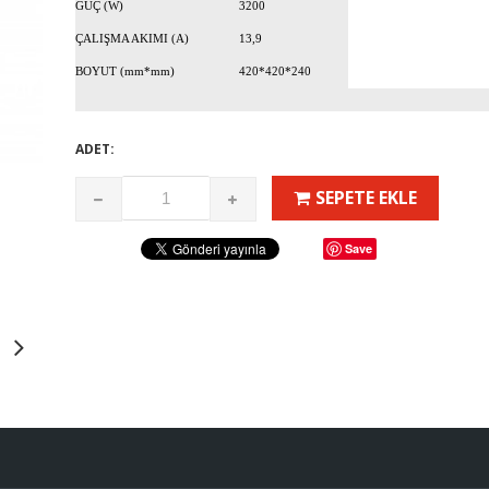
GÜÇ (W)
3200
ÇALIŞMA AKIMI (A)
13,9
BOYUT (mm*mm)
420*420*240
ADET:
SEPETE EKLE
Save