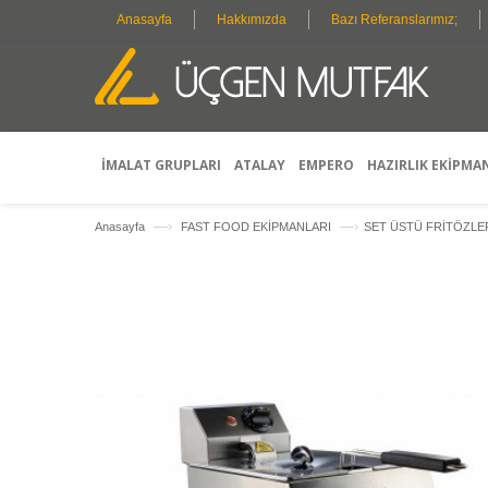
Anasayfa
Hakkımızda
Bazı Referanslarımız;
İMALAT GRUPLARI
ATALAY
EMPERO
HAZIRLIK EKİPMA
—›
—›
Anasayfa
FAST FOOD EKİPMANLARI
SET ÜSTÜ FRİTÖZL