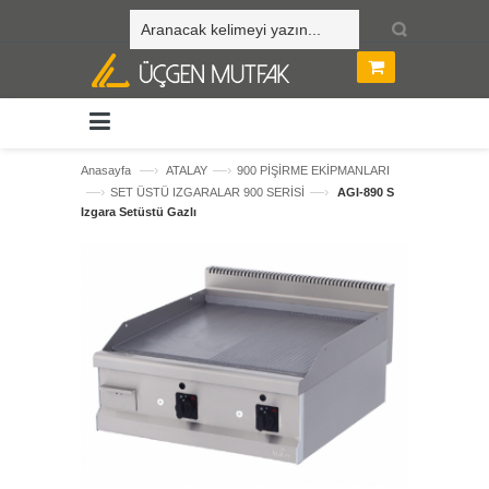
—›
—›
Anasayfa
ATALAY
900 PİŞİRME EKİPMANLARI
—›
—›
SET ÜSTÜ IZGARALAR 900 SERİSİ
AGI-890 S
Izgara Setüstü Gazlı