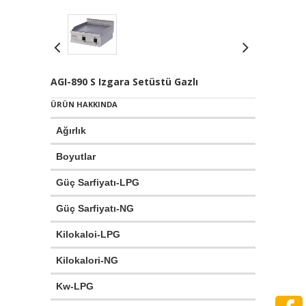
AGI-890 S Izgara Setüstü Gazlı
ÜRÜN HAKKINDA
Ağırlık
:
109
Boyutlar
:
400
Güç Sarfiyatı-LPG
:
1.1
Güç Sarfiyatı-NG
:
1.6
Kilokaloi-LPG
:
12
Kilokalori-NG
:
12
Kw-LPG
:
15