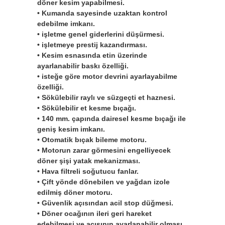
döner kesim yapabilmesi.
• Kumanda sayesinde uzaktan kontrol
edebilme imkanı.
• işletme genel giderlerini düşürmesi.
• işletmeye prestij kazandırması.
• Kesim esnasında etin üzerinde
ayarlanabilir baskı özelliği.
• isteğe göre motor devrini ayarlayabilme
özelliği.
• Sökülebilir raylı ve süzgeçti et haznesi.
• Sökülebilir et kesme bıçağı.
• 140 mm. çapında dairesel kesme bıçağı ile
geniş kesim imkanı.
• Otomatik bıçak bileme motoru.
• Motorun zarar görmesini engelliyecek
döner şişi yatak mekanizması.
• Hava filtreli soğutucu fanlar.
• Çift yönde dönebilen ve yağdan izole
edilmiş döner motoru.
• Güvenlik açısından acil stop düğmesi.
• Döner ocağının ileri geri hareket
edebilmesi ve açısının ayarlanabilir olması.