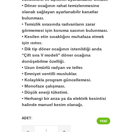
• Döner ocağının rahat temizlenmesine
olanak sağlayan ayarlanabilir kanatlar
bulunması.
• Temizlik sırasında radvanların zarar
görmemesi için koruma sacının bulunması.
• Kesilen etin sıcaklığını muhafaza etmek
için ısıtıcı.
• Dik tip döner ocağının istenildiği anda
“Çift sıra V modeli" döner ocağına
donüşebilme özelliği.
• Uzun ömürlü radyan ve teller.
• Emniyet ventilli musluklar.
• Kolaylıkla program güncellemesi.
• Monofaze çalışması.
• Düşük enerji tüketimi.
• Herhangi bir arıza ya da elektrik kesintisi
halinde manuel kesim olanağı.
ADET:
YENI