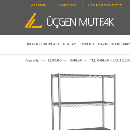
Anasayfa
Hakkımızda
Bazı Referanslarımız;
İMALAT GRUPLARI
ATALAY
EMPERO
HAZIRLIK EKİPMA
—›
—›
—›
Anasayfa
EMPERO
RAFLAR
TEL RAFLAR 4 KATLI (180