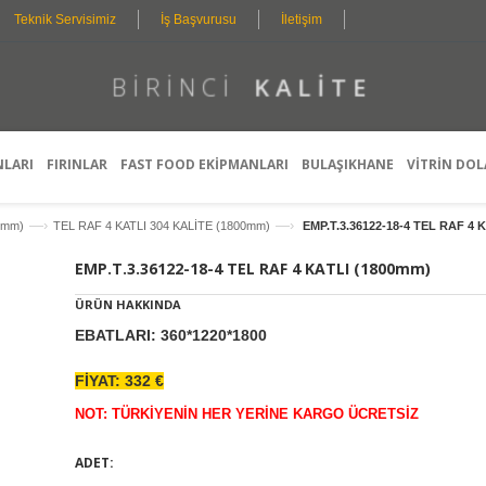
Teknik Servisimiz
İş Başvurusu
İletişim
B
I
R
I
N
C
I
K
A
L
I
T
E
K
I
Ş
I
S
P
E
R
L
D
O
L
E
F
E
T
E
Ş
A
S
T
Y
Y
I
R
L
O
M
I
N
E
E
G
L
A
S
R
E
H
A
Ç
I
N
Z
E
T
M
N
I
E
E
K
T
L
E
R
I
NLARI
FIRINLAR
FAST FOOD EKİPMANLARI
BULAŞIKHANE
VİTRİN DOL
—›
—›
0mm)
TEL RAF 4 KATLI 304 KALİTE (1800mm)
EMP.T.3.36122-18-4 TEL RAF 4 
EMP.T.3.36122-18-4 TEL RAF 4 KATLI (1800mm)
ÜRÜN HAKKINDA
EBATLARI: 360*1220*1800
FİYAT: 332 €
NOT: TÜRKİYENİN HER YERİNE KARGO ÜCRETSİZ
ADET: