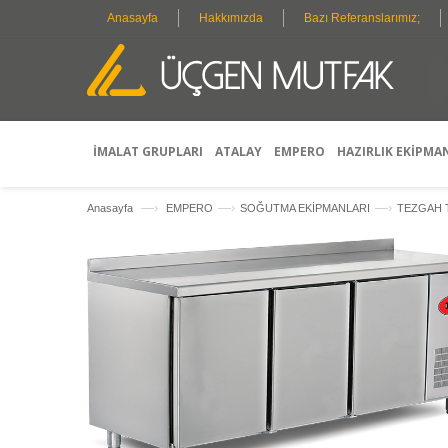
Anasayfa
Hakkımızda
Bazı Referanslarımız;
O
P
R
E
F
İMALAT GRUPLARI
ATALAY
EMPERO
HAZIRLIK EKİPMA
—›
—›
—›
Anasayfa
EMPERO
SOĞUTMA EKİPMANLARI
TEZGAH 