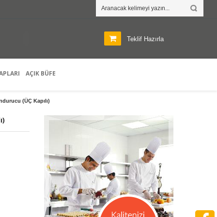
M
Z
E
T
I
Teklif Hazırla
APLARI
AÇIK BÜFE
ndurucu (ÜÇ Kapılı)
ı)