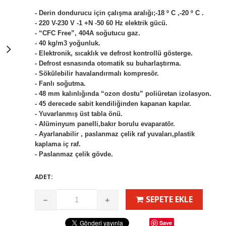
- Derin dondurucu için çalışma aralığı;-18 º C ,-20 º C .
- 220 V-230 V -1 +N -50 60 Hz elektrik gücü.
- “CFC Free”, 404A soğutucu gaz.
- 40 kg/m3 yoğunluk.
- Elektronik, sıcaklık ve defrost kontrollü gösterge.
- Defrost esnasında otomatik su buharlaştırma.
- Sökülebilir havalandırmalı kompresör.
- Fanlı soğutma.
- 48 mm kalınlığında “ozon dostu” poliüretan izolasyon.
- 45 derecede sabit kendiliğinden kapanan kapılar.
- Yuvarlanmış üst tabla önü.
- Alüminyum panelli,bakır borulu evaparatör.
- Ayarlanabilir , paslanmaz çelik raf yuvaları,plastik
kaplama iç raf.
- Paslanmaz çelik gövde.
ADET:
SEPETE EKLE
Save