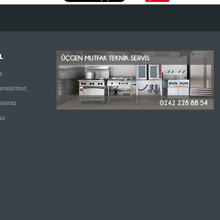
L
a
anslarımız;
visimiz
su