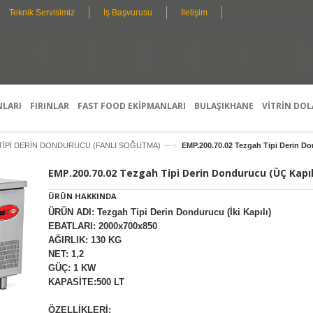
Teknik Servisimiz
İş Başvurusu
İletişim
O
N
H
S
Y
E
L
K
I
Ş
I
S
E
L
D
L
E
E
T
Ş
A
T
Y
I
R
L
M
I
E
G
A
S
R
E
A
Ç
N
E
T
N
I
E
K
L
E
R
I
NLARI
FIRINLAR
FAST FOOD EKİPMANLARI
BULAŞIKHANE
VİTRİN DOL
—›
TİPİ DERİN DONDURUCU (FANLI SOĞUTMA)
EMP.200.70.02 Tezgah Tipi Derin Do
EMP.200.70.02 Tezgah Tipi Derin Dondurucu (ÜÇ Kapıl
ÜRÜN HAKKINDA
ÜRÜN ADI: Tezgah Tipi Derin Dondurucu (İki Kapılı)
EBATLARI: 2000x700x850
AĞIRLIK: 130 KG
NET: 1,2
GÜÇ: 1 KW
KAPASİTE:500 LT
ÖZELLİKLERİ: