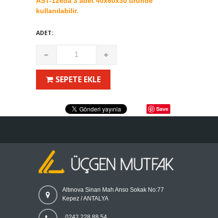
AST-126da 3 adet 40x60x30 üründe
kullanılabilir.
ADET:
SEPETE EKLE
Save
Altınova Sinan Mah Anso Sokak No:77
Kepez / ANTALYA
0242 228 88 54