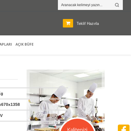
Teklif Hazırla
APLARI
AÇIK BÜFE
Kg
x670x1358
 V