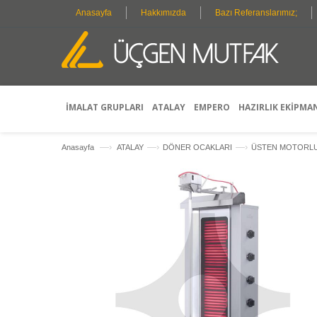
Anasayfa
Hakkımızda
Bazı Referanslarımız;
İMALAT GRUPLARI
ATALAY
EMPERO
HAZIRLIK EKİPMA
—›
—›
—›
Anasayfa
ATALAY
DÖNER OCAKLARI
ÜSTEN MOTORLU