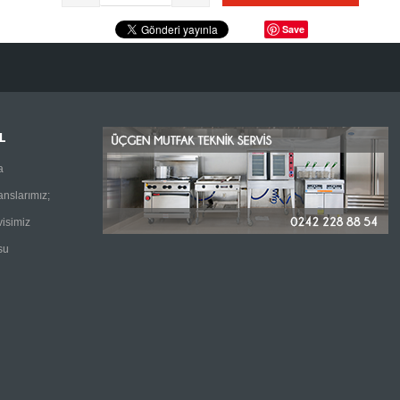
Save
L
a
anslarımız;
visimiz
su