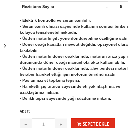
Rezistans Sayısı
:
5
• Elektrik kontrollü ve seran camlıdır.
• Seran camlı olması sayesinde kullanım sonrası biriken 
kolayca temizlenebilmektedir.
• Üstten motorlu çift yöne döndürebilme özelliğine sahip
• Döner ocağı kanatları mevcut değildir, opsiyonel olar
takılabilir.
• Üstten motorlu döner ocaklarında, motorun arıza yap
durumunda döner ocağı manuel olarakta kullanılabilir.
• Üstten motorlu döner ocaklarında, alev perdesi motor
beraber hareket ettiği için motorun ömrünü uzatır.
• Paslanmaz et toplama tepsisi.
• Hareketli şiş tutucu sayesinde eti yakınlaştırma ve
uzaklaştırma imkanı.
• Delikli tepsi sayesinde yağı süzdürme imkanı.
ADET:
SEPETE EKLE