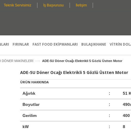
Teknik Servisimiz
İş Başvurusu
İletişim
K
I
Ş
I
S
P
E
R
L
D
O
L
E
F
E
T
E
Ş
A
S
T
Y
Y
I
R
L
O
M
I
N
E
E
G
L
A
S
R
E
H
A
Ç
I
N
Z
E
T
M
N
I
E
E
K
T
L
E
R
I
NLARI
FIRINLAR
FAST FOOD EKİPMANLARI
BULAŞIKHANE
VİTRİN DOL
—›
 DÖNER MAKİNELERİ
ADE-5U Döner Ocağı Elektrikli 5 Gözlü Üstten Motor
ADE-5U Döner Ocağı Elektrikli 5 Gözlü Üstten Motor
ÜRÜN HAKKINDA
Ağırlık
:
51 
Boyutlar
:
490
Gerilim
:
400
kW
:
8