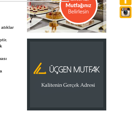
atıklar
tir.
ak
ması
la