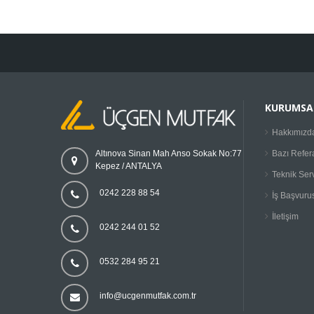
KURUMSA
Hakkımızd
Bazı Refer
Altınova Sinan Mah Anso Sokak No:77
Kepez / ANTALYA
Teknik Ser
0242 228 88 54
İş Başvuru
İletişim
0242 244 01 52
0532 284 95 21
info@ucgenmutfak.com.tr