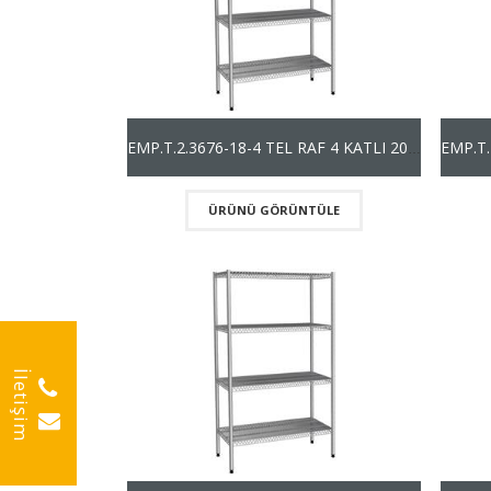
EMP.T.2.3676-18-4 TEL RAF 4 KATLI 201 KALİTE (1800mm)
ÜRÜNÜ GÖRÜNTÜLE
İletişim