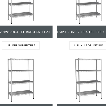
EMP.T.2.3691-18-4 TEL RAF 4 KATLI 201 KALİTE (1800mm)
ÜRÜNÜ GÖRÜNTÜLE
ÜRÜNÜ GÖRÜNTÜLE