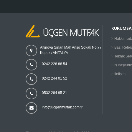
KURUMSA
Hakkımızd
Bazı Refer
Altınova Sinan Mah Anso Sokak No:77
Kepez / ANTALYA
Teknik Ser
0242 228 88 54
İş Başvuru
İletişim
0242 244 01 52
0532 284 95 21
info@ucgenmutfak.com.tr