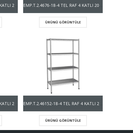
EMP.T.2.36183-18-4 TEL RAF 4 KATLI 201 KALİTE (1800mm)
EMP.T.2.4676-18-4 TEL RAF 4 KATLI 201 KALİTE (1800mm)
ÜRÜNÜ GÖRÜNTÜLE
EMP.T.2.46137-18-4 TEL RAF 4 KATLI 201 KALİTE (1800mm)
EMP.T.2.46152-18-4 TEL RAF 4 KATLI 201 KALİTE (1800mm)
ÜRÜNÜ GÖRÜNTÜLE