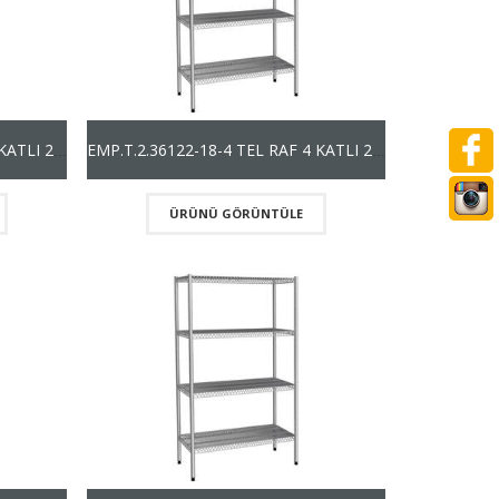
EMP.T.2.36107-18-4 TEL RAF 4 KATLI 201 KALİTE (1800mm)
EMP.T.2.36122-18-4 TEL RAF 4 KATLI 201 KALİTE (1800mm)
ÜRÜNÜ GÖRÜNTÜLE