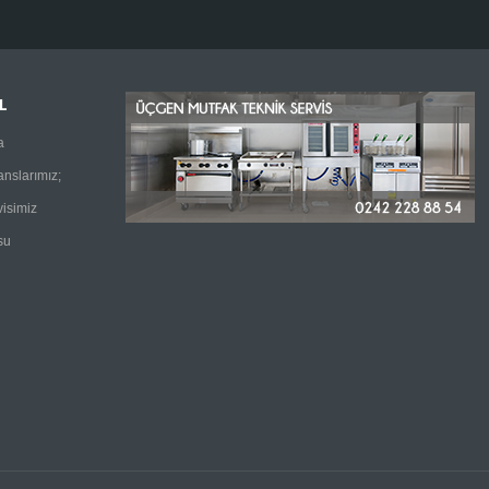
L
a
anslarımız;
visimiz
su