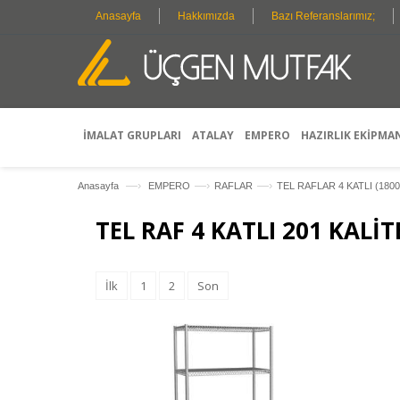
Anasayfa
Hakkımızda
Bazı Referanslarımız;
İMALAT GRUPLARI
ATALAY
EMPERO
HAZIRLIK EKİPMA
—›
—›
—›
Anasayfa
EMPERO
RAFLAR
TEL RAFLAR 4 KATLI (180
TEL RAF 4 KATLI 201 KALİ
İlk
1
2
Son